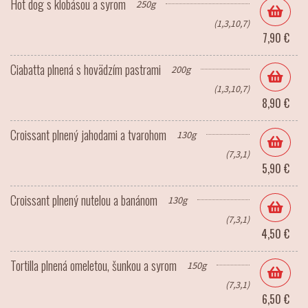
Hot dog s klobásou a syrom
250g
(1,3,10,7)
7,90 €
Ciabatta plnená s hovädzím pastrami
200g
(1,3,10,7)
8,90 €
Croissant plnený jahodami a tvarohom
130g
(7,3,1)
5,90 €
Croissant plnený nutelou a banánom
130g
(7,3,1)
4,50 €
Tortilla plnená omeletou, šunkou a syrom
150g
(7,3,1)
6,50 €