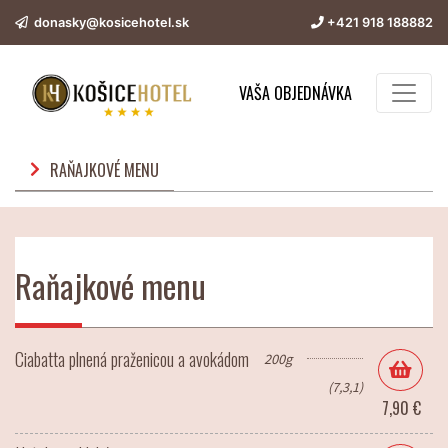
donasky@kosicehotel.sk
+421 918 188882
VAŠA OBJEDNÁVKA
RAŇAJKOVÉ MENU
Raňajkové menu
Ciabatta plnená praženicou a avokádom
200g
(7,3,1)
7,90 €