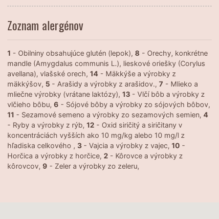
Zoznam alergénov
1
- Obilniny obsahujúce glutén (lepok),
8
- Orechy, konkrétne
mandle (Amygdalus communis L.), lieskové oriešky (Corylus
avellana), vlašské orech,
14
- Mäkkýše a výrobky z
mäkkýšov,
5
- Arašidy a výrobky z arašidov.,
7
- Mlieko a
mliečne výrobky (vrátane laktózy),
13
- Vlčí bôb a výrobky z
vlčieho bôbu,
6
- Sójové bôby a výrobky zo sójových bôbov,
11
- Sezamové semeno a výrobky zo sezamových semien,
4
- Ryby a výrobky z rýb,
12
- Oxid siričitý a siričitany v
koncentráciách vyšších ako 10 mg/kg alebo 10 mg/l z
hľadiska celkového ,
3
- Vajcia a výrobky z vajec,
10
-
Horčica a výrobky z horčice,
2
- Kôrovce a výrobky z
kôrovcov,
9
- Zeler a výrobky zo zeleru,