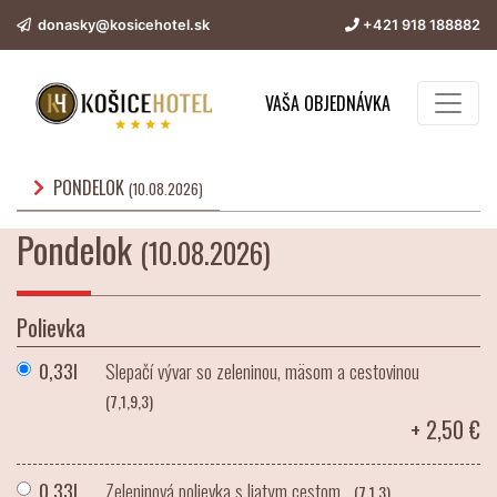
donasky@kosicehotel.sk
+421 918 188882
VAŠA OBJEDNÁVKA
PONDELOK
(10.08.2026)
Pondelok
(10.08.2026)
Polievka
0,33l
Slepačí vývar so zeleninou, mäsom a cestovinou
(7,1,9,3)
+ 2,50 €
0,33l
Zeleninová polievka s liatym cestom
(7,1,3)