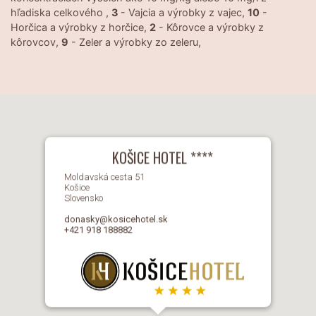
hľadiska celkového ,
3
- Vajcia a výrobky z vajec,
10
-
Horčica a výrobky z horčice,
2
- Kôrovce a výrobky z
kôrovcov,
9
- Zeler a výrobky zo zeleru,
KOŠICE HOTEL ****
Moldavská cesta 51
Košice
Slovensko
donasky@kosicehotel.sk
+421 918 188882