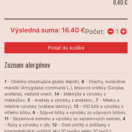
8,40 €
Výsledná suma:
16.40
€
Počet:
1
Pridať do košíka
Zoznam alergénov
1
- Obilniny obsahujúce glutén (lepok),
8
- Orechy, konkrétne
mandle (Amygdalus communis L.), lieskové oriešky (Corylus
avellana), vlašské orech,
14
- Mäkkýše a výrobky z
mäkkýšov,
5
- Arašidy a výrobky z arašidov.,
7
- Mlieko a
mliečne výrobky (vrátane laktózy),
13
- Vlčí bôb a výrobky z
vlčieho bôbu,
6
- Sójové bôby a výrobky zo sójových bôbov,
11
- Sezamové semeno a výrobky zo sezamových semien,
4
- Ryby a výrobky z rýb,
12
- Oxid siričitý a siričitany v
koncentráciách vyšších ako 10 mg/kg alebo 10 mg/l z