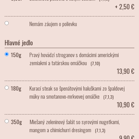
+ 2,50 €
Nemám záujem o polievku
Hlavné jedlo
150g
Pravý hovädzí stroganov s domácimi americkými
zemiakmi a tatárskou omáčkou
(7,10)
13,90 €
180g
Kurací steak so špenátovými haluškami zo špaldovej
múky na smotanovo-mrkvovej omáčke
(7,1,3)
10,90 €
350g
Miešaný zeleninový šalát so syrovými nugetkami,
mangom a chimichurri dresingom
(7,1,3)
9,90 €