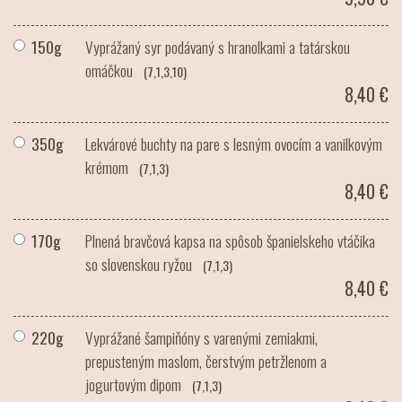
150g
Vyprážaný syr podávaný s hranolkami a tatárskou
omáčkou
(7,1,3,10)
8,40 €
350g
Lekvárové buchty na pare s lesným ovocím a vanilkovým
krémom
(7,1,3)
8,40 €
170g
Plnená bravčová kapsa na spôsob španielskeho vtáčika
so slovenskou ryžou
(7,1,3)
8,40 €
220g
Vyprážané šampiňóny s varenými zemiakmi,
prepusteným maslom, čerstvým petržlenom a
jogurtovým dipom
(7,1,3)