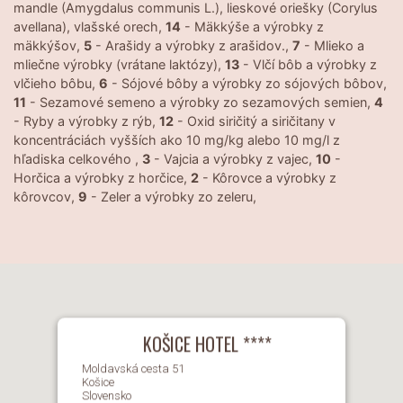
mandle (Amygdalus communis L.), lieskové oriešky (Corylus
avellana), vlašské orech,
14
- Mäkkýše a výrobky z
mäkkýšov,
5
- Arašidy a výrobky z arašidov.,
7
- Mlieko a
mliečne výrobky (vrátane laktózy),
13
- Vlčí bôb a výrobky z
vlčieho bôbu,
6
- Sójové bôby a výrobky zo sójových bôbov,
11
- Sezamové semeno a výrobky zo sezamových semien,
4
- Ryby a výrobky z rýb,
12
- Oxid siričitý a siričitany v
koncentráciách vyšších ako 10 mg/kg alebo 10 mg/l z
hľadiska celkového ,
3
- Vajcia a výrobky z vajec,
10
-
Horčica a výrobky z horčice,
2
- Kôrovce a výrobky z
kôrovcov,
9
- Zeler a výrobky zo zeleru,
KOŠICE HOTEL ****
Moldavská cesta 51
Košice
Slovensko