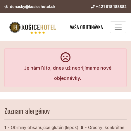
donasky@kosicehotel.sk
+421 918 188882
VAŠA OBJEDNÁVKA
Je nám ľúto, dnes už neprijímame nové
objednávky.
Zoznam alergénov
1
- Obilniny obsahujúce glutén (lepok),
8
- Orechy, konkrétne